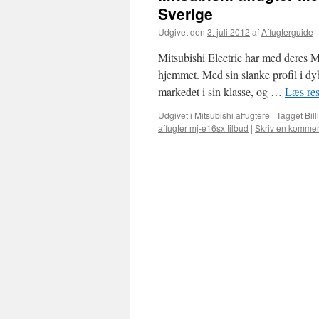
Sverige
Udgivet den
3. juli 2012
af
Affugterguide
Mitsubishi Electric har med deres MJ
hjemmet. Med sin slanke profil i dyb
markedet i sin klasse, og …
Læs re
Udgivet i
Mitsubishi affugtere
|
Tagget
Bil
affugter mj-e16sx tilbud
|
Skriv en kommen