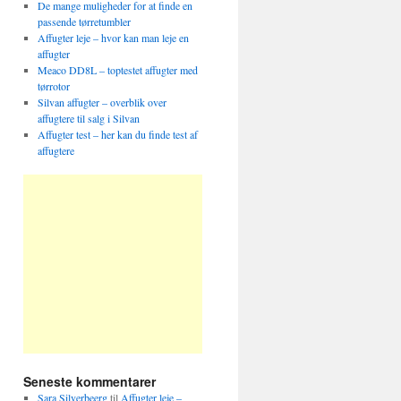
De mange muligheder for at finde en
passende tørretumbler
Affugter leje – hvor kan man leje en
affugter
Meaco DD8L – toptestet affugter med
tørrotor
Silvan affugter – overblik over
affugtere til salg i Silvan
Affugter test – her kan du finde test af
affugtere
Seneste kommentarer
Sara Silverbeerg
til
Affugter leje –