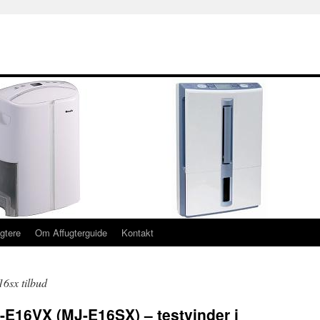
ugtere
Om Affugterguide
Kontakt
16sx tilbud
J-E16VX (MJ-E16SX) – testvinder i