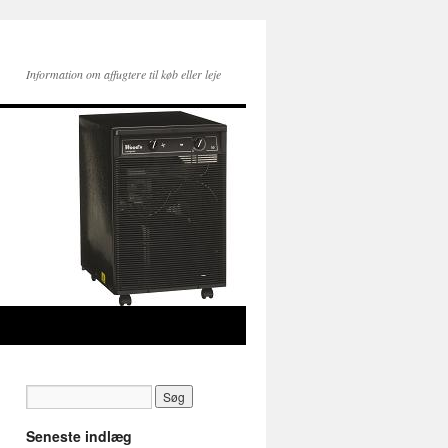
Information om affugtere til køb eller leje
Seneste indlæg