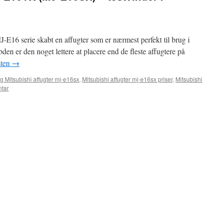
-E16 serie skabt en affugter som er nærmest perfekt til brug i
den er den noget lettere at placere end de fleste affugtere på
sten
→
lig Mitsubishi affugter mj-e16sx
,
Mitsubishi affugter mj-e16sx priser
,
Mitsubishi
tar