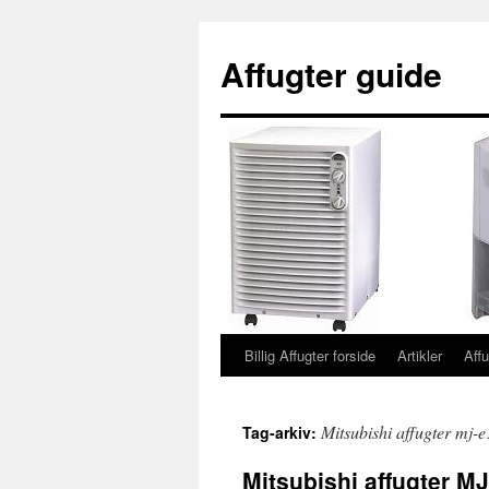
Affugter guide
Billig Affugter forside
Artikler
Aff
Hop
til
Mitsubishi affugter mj-e
Tag-arkiv:
indhold
Mitsubishi affugter M