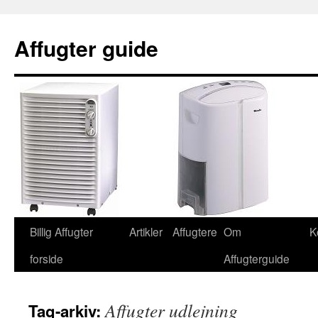
Affugter guide
Hop
Billig Affugter
Artikler
Affugtere
Om
K
til
forside
Affugterguide
indhold
Affugter udlejning
Tag-arkiv: