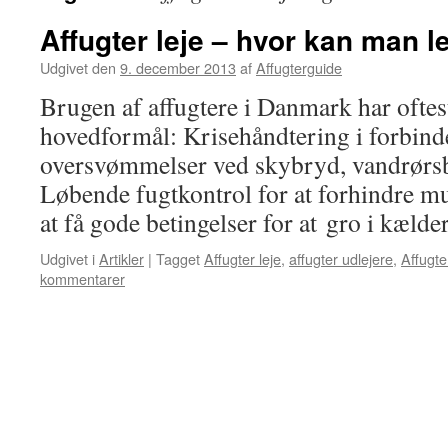
Affugter leje – hvor kan man le
Udgivet den
9. december 2013
af
Affugterguide
Brugen af affugtere i Danmark har oftest
hovedformål: Krisehåndtering i forbin
oversvømmelser ved skybryd, vandrørsb
Løbende fugtkontrol for at forhindre 
at få gode betingelser for at gro i kæld
Udgivet i
Artikler
|
Tagget
Affugter leje
,
affugter udlejere
,
Affugte
kommentarer